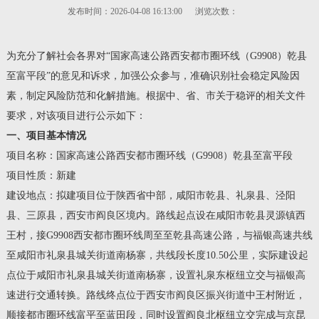
发布时间：2026-04-08 16:13:00
浏览次数：
为充分了解社会各界对“国家高速公路西安都市圈环线（G9908）乾县
至富平段”的意见和诉求，加强公众参与，准确识别社会稳定风险因
素，制定风险防范和化解措施。根据中、省、市关于稳评的相关文件
要求，对该项目进行公示如下：
一、
项目
基本情况
项目名称：国家高速公路西安都市圈环线（G9908）乾县至富平段
项目性质：新建
建设地点：拟建项目位于陕西省中部，咸阳市乾县、礼泉县、泾阳
县、三原县，西安市阎良区境内。路线起点设在咸阳市乾县灵源镇西
王村，接G9908西安都市圈环线周至至乾县高速公路，与福银高速共线
至咸阳市礼泉县城关街道南杨寨，共线段长度10.50公里，实际建设起
点位于咸阳市礼泉县城关街道南杨寨，设置礼泉东枢纽立交与福银高
速进行交通转换。路线终点位于西安市阎良区振兴街道中王村附近，
顺接都市圈环线富平至蓝田段，同时设置阎良北枢纽立交完成与京昆